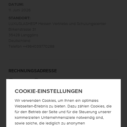
DATUM:
11. Juni 2026
STANDORT:
LUXUSLASHES® Hessen Vertriebs und Schulungscenter
Birkenstrasse 31
35428
Langgöns
Deutschland
Telefon +4964039770288
RECHNUNGSADRESSE
Privat/Firma
Privat
*
Firma / Institut
COOKIE-EINSTELLUNGEN
Vorname
*
Wir verwenden Cookies, um Ihnen ein optimales
Nachname
*
Webseiten-Erlebnis zu bieten. Dazu zählen Cookies, die
für den Betrieb der Seite und für die Steuerung unserer
kommerziellen Unternehmensziele notwendig sind,
Straße / Hausnummer
*
sowie solche, die lediglich zu anonymen