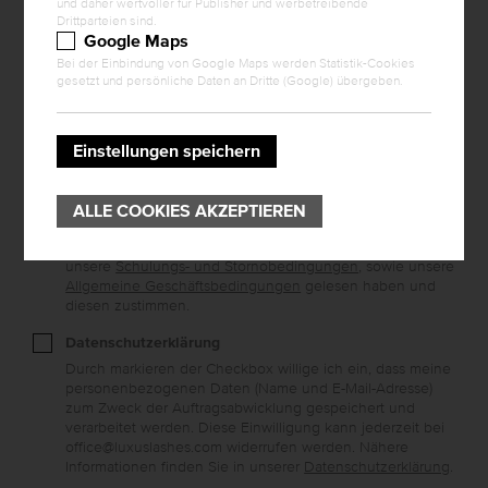
und daher wertvoller für Publisher und werbetreibende
Drittparteien sind.
Google Maps
Bei der Einbindung von Google Maps werden Statistik-Cookies
gesetzt und persönliche Daten an Dritte (Google) übergeben.
ALLGEMEINE GESCHÄFTS- UND
Einstellungen speichern
ZAHLUNGSBEDINGUNGEN
ALLE COOKIES AKZEPTIEREN
Allgemeine Geschäftsbedingungen
Durch markieren der Checkbox bestätigen Sie, dass Sie
unsere
Schulungs- und Stornobedingungen
, sowie unsere
Allgemeine Geschäftsbedingungen
gelesen haben und
diesen zustimmen.
Datenschutzerklärung
Durch markieren der Checkbox willige ich ein, dass meine
personenbezogenen Daten (Name und E-Mail-Adresse)
zum Zweck der Auftragsabwicklung gespeichert und
verarbeitet werden. Diese Einwilligung kann jederzeit bei
office@luxuslashes.com widerrufen werden. Nähere
Informationen finden Sie in unserer
Datenschutzerklärung
.