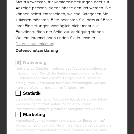
Statistikzwecken, für Komforteinstellungen oder zur
PLZ
*
Anzeige personalisierter Inhalte genutzt werden. Sie
können selbst entscheiden, welche Kategorien Sie
Ort
*
zulassen möchten. Bitte beachten Sie, dass auf Basis
Ihrer Einstellungen womöglich nicht mehr alle
Funktionalitäten der Seite zur Verfügung stehen.
Land
*
Weitere Informationen finden Sie in unserer
Datenschutzerklärung
.
Telefon
*
Datenschutzerklärung
Notwendig
E-Mail
*
Notwendige Cookies machen diese Website grundlegend
nutzbar, in dem Sie zB die Seitennavigation, elementare
Website
Funktionen oder den Zugriff auf abgesicherte Bereiche
ermöglichen. Ohne diese technisch notwendigen Cookies
kann die Website nicht optimal funktionieren.
Statistik
Statistik-Cookies helfen Webseiten-Besitzern zu verstehen,
wie Besucher mit Webseiten interagieren, indem
DIVERSE ANMERKUNGEN
Informationen anonym gesammelt und gemeldet werden.
Marketing
Anmerkungen
Marketing-Cookies werden verwendet, um Besuchern auf
Webseiten zu folgen. Die Absicht ist, Anzeigen zu zeigen, die
relevant und ansprechend für den einzelnen Benutzer sind