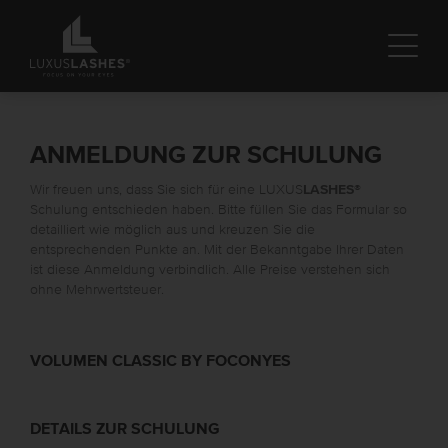
ANMELDUNG ZUR SCHULUNG
Wir freuen uns, dass Sie sich für eine LUXUS
LASHES
®
Schulung entschieden haben. Bitte füllen Sie das Formular so
detailliert wie möglich aus und kreuzen Sie die
entsprechenden Punkte an. Mit der Bekanntgabe Ihrer Daten
ist diese Anmeldung verbindlich. Alle Preise verstehen sich
ohne Mehrwertsteuer.
VOLUMEN CLASSIC BY FOCONYES
DETAILS ZUR SCHULUNG