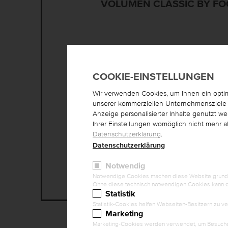
VOLUMEN CLASSIC BY F
DATUM
COOKIE-EINSTELLUNGEN
24. September 2026
Wir verwenden Cookies, um Ihnen ein optima
unserer kommerziellen Unternehmensziele n
Anzeige personalisierter Inhalte genutzt w
Ihrer Einstellungen womöglich nicht mehr al
Datenschutzerklärung
.
Datenschutzerklärung
Notwendig
Notwendige Cookies machen diese Website grundleg
Ohne diese technisch notwendigen Cookies kann die
Statistik
Statistik-Cookies helfen Webseiten-Besitzern zu 
Marketing
Marketing-Cookies werden verwendet, um Besuchern 