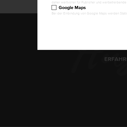
daher wertvoller für Publisher und werbetreibende D
Google Maps
Bei der Einbindung von Google Maps werden Statis
Au
ERFAHR