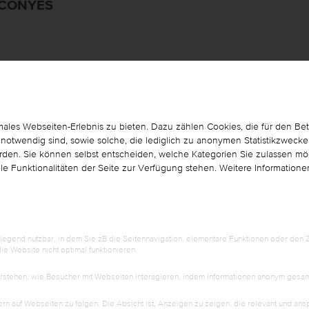
OCONYES
LAND
ORT
Deutschland
LANGGÖNS
les Webseiten-Erlebnis zu bieten. Dazu zählen Cookies, die für den Betr
LUXUSLASHES® Hess
otwendig sind, sowie solche, die lediglich zu anonymen Statistikzwecken
und Schulungscent
erden. Sie können selbst entscheiden, welche Kategorien Sie zulassen möc
Birkenstrasse 31
le Funktionalitäten der Seite zur Verfügung stehen. Weitere Informatione
35428
Langgöns
Deutschland
end nutzbar, in dem Sie zB die Seitennavigation, elementare Funktionen oder den Zu
 Website nicht optimal funktionieren.
verstehen, wie Besucher mit Webseiten interagieren, indem Informationen anonym ges
auf Webseiten zu folgen. Die Absicht ist, Anzeigen zu zeigen, die relevant und ans