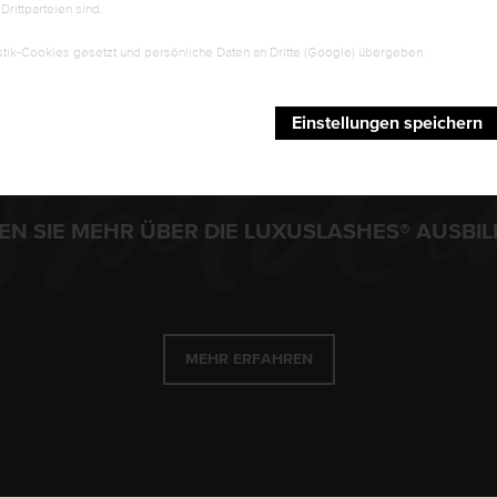
rittparteien sind.
tik-Cookies gesetzt und persönliche Daten an Dritte (Google) übergeben.
sbild
Einstellungen speichern
EN SIE MEHR ÜBER DIE LUXUSLASHES® AUSBI
MEHR ERFAHREN