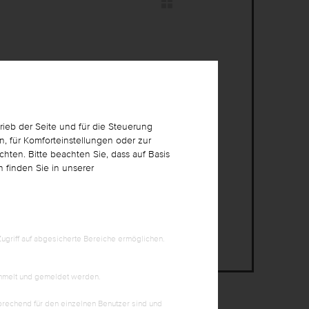
Jetzt anmelden!
ieb der Seite und für die Steuerung
en Vertriebs
, für Komforteinstellungen oder zur
er
hten. Bitte beachten Sie, dass auf Basis
n finden Sie in unserer
griff auf abgesicherte Bereiche ermöglichen.
ammelt und gemeldet werden.
prechend für den einzelnen Benutzer sind und