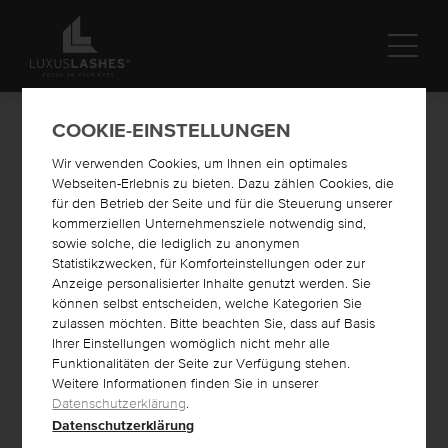
COOKIE-EINSTELLUNGEN
SCHULUNGSTERMINE
Wir verwenden Cookies, um Ihnen ein optimales
Webseiten-Erlebnis zu bieten. Dazu zählen Cookies, die
Wählen Sie die gewünschte Ausbildung und finden Sie Ihren
für den Betrieb der Seite und für die Steuerung unserer
passenden Termin.
kommerziellen Unternehmensziele notwendig sind,
Wir freuen uns auf Sie!
sowie solche, die lediglich zu anonymen
Statistikzwecken, für Komforteinstellungen oder zur
Anzeige personalisierter Inhalte genutzt werden. Sie
ONLINESCHULUNG LOOK & STYLE
können selbst entscheiden, welche Kategorien Sie
zulassen möchten. Bitte beachten Sie, dass auf Basis
Ihrer Einstellungen womöglich nicht mehr alle
Funktionalitäten der Seite zur Verfügung stehen.
Für diese Schulung gibt es derzeit (noch) keine Termine. Wenn
Weitere Informationen finden Sie in unserer
Sie Interesse an dieser Schulung haben, wenden Sie sich bitte
Datenschutzerklärung
.
direkt an uns.
Datenschutzerklärung
Vielen Dank!